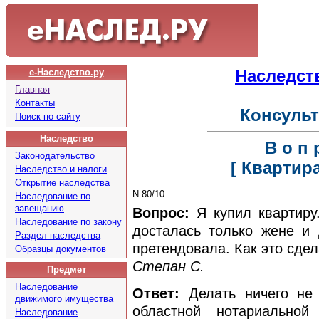
Наследст
е-Наследство.ру
Главная
Контакты
Консуль
Поиск по сайту
Наследство
В о п р
Законодательство
[ Квартира
Наследство и налоги
Открытие наследства
N 80/10
Наследование по
завещанию
Вопрос:
Я купил квартиру.
Наследование по закону
досталась только жене и 
Раздел наследства
претендовала. Как это сдел
Образцы документов
Степан С.
Предмет
Наследование
Ответ:
Делать ничего не 
движимого имущества
областной нотариально
Наследование