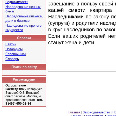
недвижимости
завещание в пользу своей н
Наследование ценных
вашей смерти квартира 
бумаг
Наследниками по закону пе
Наследование бизнеса,
доли в бизнесе
(супруга) и родители насле
Наследование прочего
в круг наследников по закон
имущества
Если ваших родителей не
Справка
станут жена и дети.
Статьи
Нотариусы
Справочники
Словарь
Поиск по сайту
Рекомендуем
Оформление
наследства
у нотариуса
Бушевой О.В. Большой
опыт работы. Москва, м.
Краснопресненская.
Тел.
8 (495) 650-02-84
Главная
|
Законодательство
|
По