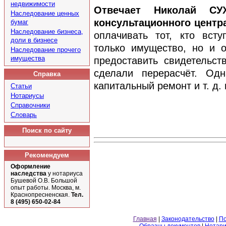
недвижимости
Отвечает Николай СУ
Наследование ценных
консультационного центр
бумаг
Наследование бизнеса,
оплачивать тот, кто вст
доли в бизнесе
только имущество, но и 
Наследование прочего
имущества
предоставить свидетельс
сделали перерасчёт. Одн
Справка
капитальный ремонт и т. д.
Статьи
Нотариусы
Справочники
Словарь
Поиск по сайту
Рекомендуем
Оформление
наследства
у нотариуса
Бушевой О.В. Большой
опыт работы. Москва, м.
Краснопресненская.
Тел.
8 (495) 650-02-84
Главная
|
Законодательство
|
По