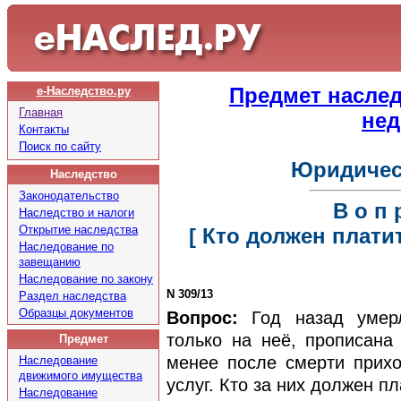
Предмет насле
е-Наследство.ру
Главная
не
Контакты
Поиск по сайту
Юридичес
Наследство
Законодательство
В о п р
Наследство и налоги
Открытие наследства
[ Кто должен плати
Наследование по
завещанию
Наследование по закону
N 309/13
Раздел наследства
Образцы документов
Вопрос:
Год назад умерл
только на неё, прописана
Предмет
менее после смерти прих
Наследование
движимого имущества
услуг. Кто за них должен п
Наследование