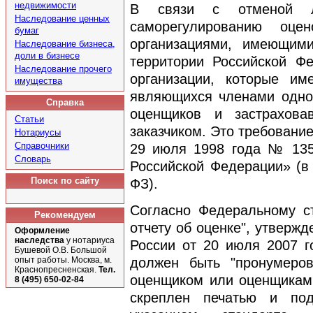
недвижимости
В связи с отменой л
Наследование ценных
саморегулированию оцен
бумаг
организациями, имеющим
Наследование бизнеса,
доли в бизнесе
территории Российской Фе
Наследование прочего
организации, которые и
имущества
являющихся членами одно
Справка
оценщиков и застрахова
Статьи
заказчиком. Это требовани
Нотариусы
Справочники
29 июля 1998 года № 135
Словарь
Российской Федерации» (в
Поиск по сайту
ФЗ).
Согласно Федеральному с
Рекомендуем
отчету об оценке", утверж
Оформление
наследства
у нотариуса
России от 20 июля 2007 г
Бушевой О.В. Большой
должен быть "пронумеров
опыт работы. Москва, м.
Краснопресненская.
Тел.
оценщиком или оценщиками
8 (495) 650-02-84
скреплен печатью и под