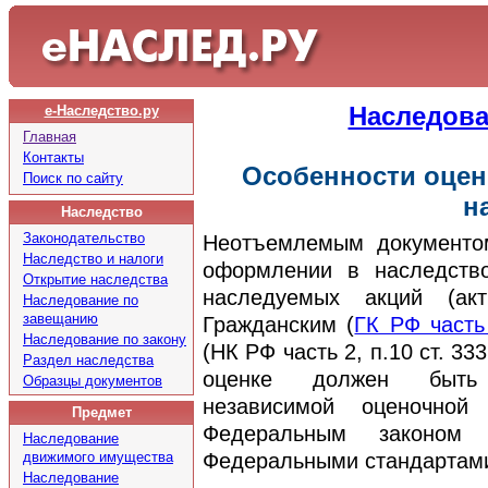
Наследова
е-Наследство.ру
Главная
Контакты
Особенности оцен
Поиск по сайту
н
Наследство
Законодательство
Неотъемлемым документом
Наследство и налоги
оформлении в наследство
Открытие наследства
наследуемых акций (акт
Наследование по
завещанию
Гражданским (
ГК РФ часть
Наследование по закону
(НК РФ часть 2, п.10 ст. 3
Раздел наследства
оценке должен быть 
Образцы документов
независимой оценочной
Предмет
Федеральным законом 
Наследование
движимого имущества
Федеральными стандартами
Наследование