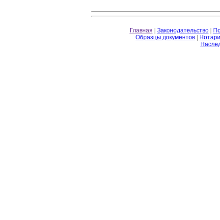
Главная
|
Законодательство
|
По
Образцы документов
|
Нотари
Насле