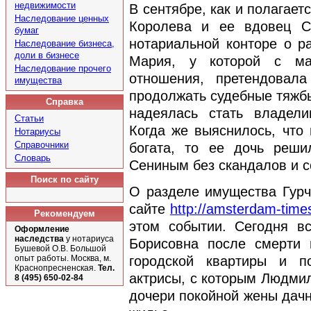
недвижимости
В сентябре, как и полагает
Наследование ценных
Королева и ее вдовец С
бумаг
нотариальной конторе о р
Наследование бизнеса,
доли в бизнесе
Мария, у которой с ма
Наследование прочего
отношения, претендовал
имущества
продолжать судебные тяжбы
Справка
надеялась стать владели
Статьи
Когда же выяснилось, что 
Нотариусы
Справочники
богата, то ее дочь реши
Словарь
Сениным без скандалов и с
Поиск по сайту
О разделе имущества Гурч
сайте
http://amsterdam-times
Рекомендуем
этом событии. Сегодня в
Оформление
наследства
у нотариуса
Борисовна после смерти 
Бушевой О.В. Большой
городской квартиры и 
опыт работы. Москва, м.
Краснопресненская.
Тел.
актрисы, с которым Людмил
8 (495) 650-02-84
дочери покойной жены дачн