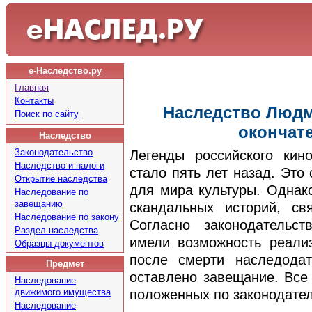
е-Наследство.ру
Главная
Контакты
Наследство Люд
Поиск по сайту
окончат
Наследство
Законодательство
Легенды российского ки
Наследство и налоги
стало пять лет назад. Это
Открытие наследства
для мира культуры. Однак
Наследование по
завещанию
скандальных историй, св
Наследование по закону
Согласно законодательст
Раздел наследства
имели возможность реали
Образцы документов
после смерти наследода
Предмет
оставлено завещание. Все
Наследование
движимого имущества
положенных по законодател
Наследование