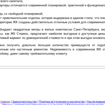
воего капитала;
вартиры отличаются современной планировкой, практичной и функционал
ь со свободной планировкой;
 привлекательная отделка, которая выдержана в едином стиле, что пом
рритории ЖК созданы действительно отличные условия для современног
ладают квадратные метры в жилых комплексах Санкт-Петербурга, мо
сы, как ЖК Стереос, предлагают наиболее выгодные и доступные цен
лемый вариант по демократичной стоимости и при этом выгодно вложить
жно получить довольно большое количество преимуществ от подоб
полным или частичным ремонтом. Недвижимость в современном ЖК от
любому, даже самому требовательному клиенту.
Главная
|
Законодательство
|
Порядок вступления в наследство
|
Наследовани