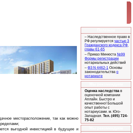
Полезное
– Наследственное право в
РФ регулируется
частью 3
Гражданского кодекса РФ,
главы 61-65
– Приказ Минюста
№99
Формы регистрации
нотариальных действий
–
ФЗ N 4462-1
Основы
законодательства
о
нотариате
Мы рекомендуем
Оценка наследства
в
оценочной компании
Аплайн. Быстро и
качественно! Большой
опыт работы с
нотариусами. м. Юго-
Западная.
Тел. (495) 724-
ачное месторасположение, так как можно
75-82
пределами;
Мы рекомендуем
ется выгодной инвестицией в будущее и