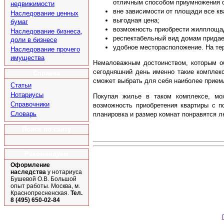
отличным способом приумножения с
недвижимости
вне зависимости от площади все к
Наследование ценных
выгодная цена;
бумаг
возможность приобрести жилплощад
Наследование бизнеса,
респектабельный вид домам придает
доли в бизнесе
удобное месторасположение. На те
Наследование прочего
имущества
Немаловажным достоинством, которым об
сегодняшний день именно такие комплек
Справка
сможет выбрать для себя наиболее прием
Статьи
Нотариусы
Покупая жилье в таком комплексе, мо
Справочники
возможность приобретения квартиры с 
Словарь
планировка и размер комнат понравятся 
Поиск по сайту
Рекомендуем
Оформление
наследства
у нотариуса
Бушевой О.В. Большой
опыт работы. Москва, м.
Краснопресненская.
Тел.
8 (495) 650-02-84