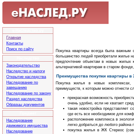
е-Наследство.ру
Главная
Контакты
Поиск по сайту
Покупка квартиры всегда была важным 
большинство людей приобретали жилье на
Наследство
предпочтение объектам в новых жилых к
Законодательство
альтернативой квартирам в старом фонде,
Наследство и налоги
Преимущества покупки квартиры в
Открытие наследства
Наследование по
Покупка жилья в новых комплексах, 
завещанию
преимуществ, к которым можно отнести 
Наследование по закону
прекрасная возможность приобрест
Раздел наследства
очень удобно, если не хватает сред
Образцы документов
такая новостройка представляет с
Предмет
где есть все необходимое для комф
расположение комплекса в эколог
Наследование
легко добраться до любого района 
движимого имущества
покупка жилья в ЖК Стереос (со
Наследование