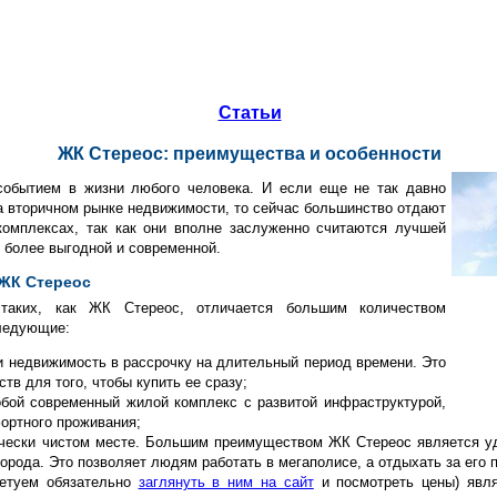
Статьи
ЖК Стереос: преимущества и особенности
событием в жизни любого человека. И если еще не так давно
 вторичном рынке недвижимости, то сейчас большинство отдают
омплексах, так как они вполне заслуженно считаются лучшей
 более выгодной и современной.
 ЖК Стереос
таких, как ЖК Стереос, отличается большим количеством
следующие:
и недвижимость в рассрочку на длительный период времени. Это
ств для того, чтобы купить ее сразу;
обой современный жилой комплекс с развитой инфраструктурой,
ортного проживания;
ически чистом месте. Большим преимуществом ЖК Стереос является уд
города. Это позволяет людям работать в мегаполисе, а отдыхать за его 
ветуем обязательно
заглянуть в ним на сайт
и посмотреть цены) явля