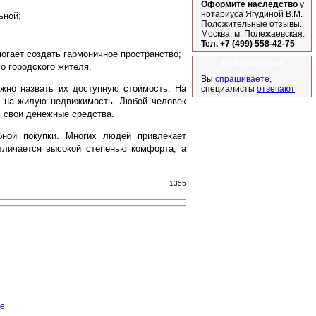
Оформите наследство
у
нотариуса Ягудиной В.М.
ьной;
Положительные отзывы.
Москва, м. Полежаевская.
Тел. +7 (499) 558-42-75
огает создать гармоничное пространство;
Вопрос-ответ
о городского жителя.
Вы
спрашиваете
,
жно назвать их доступную стоимость. На
специалисты
отвечают
ы на жилую недвижимость. Любой человек
 свои денежные средства.
ной покупки. Многих людей привлекает
личается высокой степенью комфорта, а
1355
е