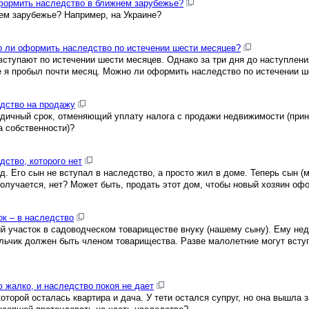
формить наследство в ближнем зарубежье?
ем зарубежье? Например, на Украине?
 ли оформить наследство по истечении шести месяцев?
 вступают по истечении шести месяцев. Однако за три дня до наступлен
де я пробыл почти месяц. Можно ли оформить наследство по истечении 
дство на продажу
одичный срок, отменяющий уплату налога с продажи недвижимости (при
а собственности)?
ство, которого нет
д. Его сын не вступал в наследство, а просто жил в доме. Теперь сын (
 получается, нет? Может быть, продать этот дом, чтобы новый хозяин оф
к – в наследство
 участок в садоводческом товариществе внуку (нашему сыну). Ему нед
альчик должен быть членом товарищества. Разве малолетние могут всту
 жалко, и наследство покоя не дает
оторой осталась квартира и дача. У тети остался супруг, но она вышла з