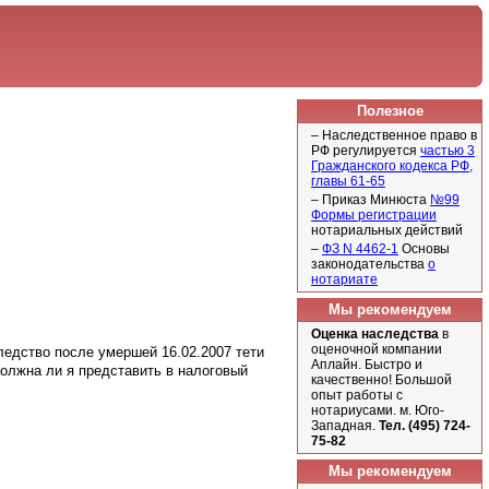
Полезное
– Наследственное право в
РФ регулируется
частью 3
Гражданского кодекса РФ,
главы 61-65
– Приказ Минюста
№99
Формы регистрации
нотариальных действий
–
ФЗ N 4462-1
Основы
законодательства
о
нотариате
Мы рекомендуем
Оценка наследства
в
оценочной компании
ледство после умершей 16.02.2007 тети
Аплайн. Быстро и
 должна ли я представить в налоговый
качественно! Большой
опыт работы с
нотариусами. м. Юго-
Западная.
Тел. (495) 724-
75-82
Мы рекомендуем