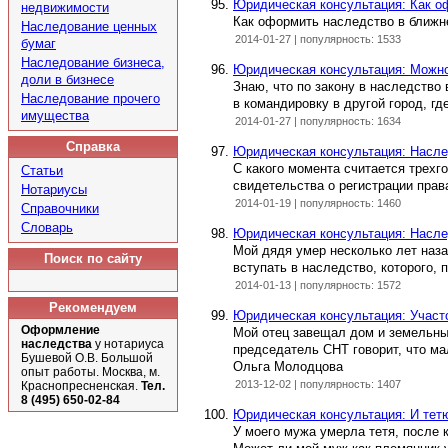
Юридическая консультация: Как о
недвижимости
Как оформить наследство в ближн
Наследование ценных
2014-01-27 | популярность: 1533
бумаг
Наследование бизнеса,
Юридическая консультация: Можно
доли в бизнесе
Знаю, что по закону в наследство
Наследование прочего
в командировку в другой город, г
имущества
2014-01-27 | популярность: 1634
Справка
Юридическая консультация: Насле
С какого момента считается трехг
Статьи
свидетельства о регистрации прав
Нотариусы
2014-01-19 | популярность: 1460
Справочники
Словарь
Юридическая консультация: Наслед
Мой дядя умер несколько лет наза
Поиск по сайту
вступать в наследство, которого,
2014-01-13 | популярность: 1572
Рекомендуем
Юридическая консультация: Участо
Оформление
Мой отец завещал дом и земельный
наследства
у нотариуса
председатель СНТ говорит, что м
Бушевой О.В. Большой
Ольга Молодцова
опыт работы. Москва, м.
2013-12-02 | популярность: 1407
Краснопресненская.
Тел.
8 (495) 650-02-84
Юридическая консультация: И тетю
У моего мужа умерла тетя, после к