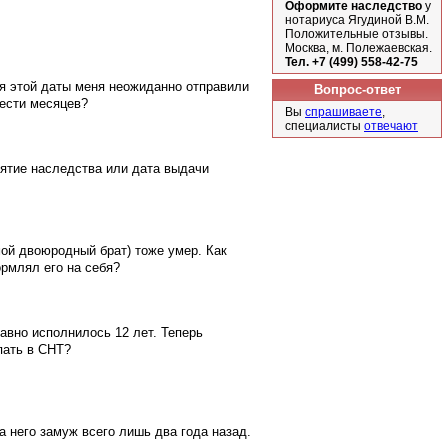
Оформите наследство
у
нотариуса Ягудиной В.М.
Положительные отзывы.
Москва, м. Полежаевская.
Тел. +7 (499) 558-42-75
ия этой даты меня неожиданно отправили
Вопрос-ответ
шести месяцев?
Вы
спрашиваете
,
специалисты
отвечают
нятие наследства или дата выдачи
мой двоюродный брат) тоже умер. Как
ормлял его на себя?
авно исполнилось 12 лет. Теперь
пать в СНТ?
а него замуж всего лишь два года назад.