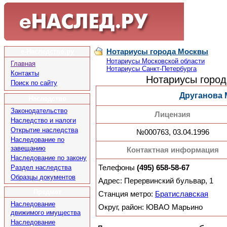
Нотариусы города Москвы
е-Наследство.ру
Нотариусы Московской области
Главная
Нотариусы Санкт-Петербурга
Контакты
Нотариусы город
Поиск по сайту
Друганова 
Наследство
Законодательство
Лицензия
Наследство и налоги
Открытие наследства
№000763, 03.04.1996
Наследование по
завещанию
Контактная информация
Наследование по закону
Раздел наследства
Телефоны
(495) 658-58-67
Образцы документов
Адрес: Перервинский бульвар, 1
Предмет
Станция метро:
Братиславская
Наследование
Округ, район: ЮВАО Марьино
движимого имущества
Наследование