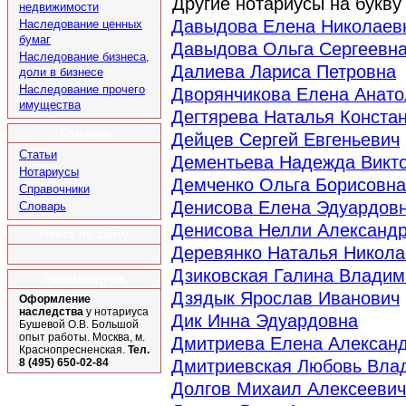
Другие нотариусы на букв
недвижимости
Давыдова Елена Николаев
Наследование ценных
бумаг
Давыдова Ольга Сергеевн
Наследование бизнеса,
Далиева Лариса Петровна
доли в бизнесе
Наследование прочего
Дворянчикова Елена Анато
имущества
Дегтярева Наталья Конста
Справка
Дейцев Сергей Евгеньевич
Статьи
Дементьева Надежда Викт
Нотариусы
Демченко Ольга Борисовна
Справочники
Денисова Елена Эдуардов
Словарь
Денисова Нелли Александ
Поиск по сайту
Деревянко Наталья Никола
Дзиковская Галина Влади
Рекомендуем
Дзядык Ярослав Иванович
Оформление
наследства
у нотариуса
Дик Инна Эдуардовна
Бушевой О.В. Большой
опыт работы. Москва, м.
Дмитриева Елена Алексан
Краснопресненская.
Тел.
Дмитриевская Любовь Вла
8 (495) 650-02-84
Долгов Михаил Алексеевич