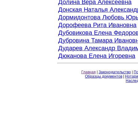
Долина Вера Алексеевна
Донская Наталья Александ
Дормидонтова Любовь Юр
Дорофеева Рита Ивановна
Дубовикова Елена Федоро
Дубровина Тамара Иванов
Дударев Александр Влади
Дюканова Елена Игоревна
Главная
|
Законодательство
|
По
Образцы документов
|
Нотари
Насле