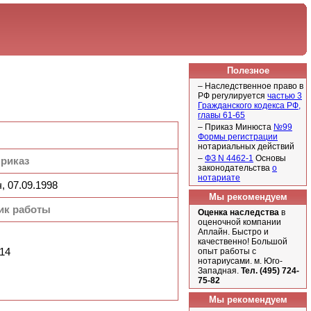
Полезное
– Наследственное право в
РФ регулируется
частью 3
Гражданского кодекса РФ,
главы 61-65
– Приказ Минюста
№99
Формы регистрации
нотариальных действий
–
ФЗ N 4462-1
Основы
риказ
законодательства
о
нотариате
, 07.09.1998
Мы рекомендуем
ик работы
Оценка наследства
в
оценочной компании
Аплайн. Быстро и
качественно! Большой
14
опыт работы с
нотариусами. м. Юго-
Западная.
Тел. (495) 724-
75-82
Мы рекомендуем