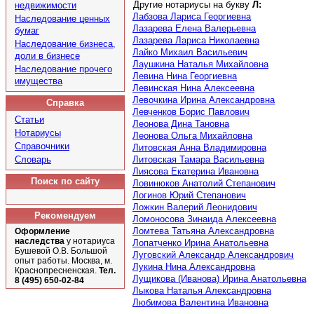
Другие нотариусы на букву
Л:
недвижимости
Лабзова Лариса Георгиевна
Наследование ценных
Лазарева Елена Валерьевна
бумаг
Лазарева Лариса Николаевна
Наследование бизнеса,
Лайко Михаил Васильевич
доли в бизнесе
Лаушкина Наталья Михайловна
Наследование прочего
Левина Нина Георгиевна
имущества
Левинская Нина Алексеевна
Левочкина Ирина Александровна
Справка
Левченков Борис Павлович
Статьи
Леонова Дина Тановна
Нотариусы
Леонова Ольга Михайловна
Справочники
Литовская Анна Владимировна
Словарь
Литовская Тамара Васильевна
Лиясова Екатерина Ивановна
Поиск по сайту
Ловинюков Анатолий Степанович
Логинов Юрий Степанович
Ложкин Валерий Леонидович
Рекомендуем
Ломоносова Зинаида Алексеевна
Ломтева Татьяна Александровна
Оформление
наследства
у нотариуса
Лопатченко Ирина Анатольевна
Бушевой О.В. Большой
Луговский Александр Александрович
опыт работы. Москва, м.
Лукина Нина Александровна
Краснопресненская.
Тел.
Лущикова (Иванова) Ирина Анатольевна
8 (495) 650-02-84
Лыкова Наталья Александровна
Любимова Валентина Ивановна