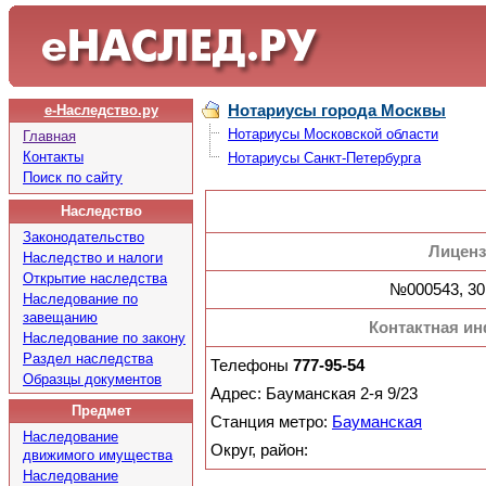
Нотариусы города Москвы
е-Наследство.ру
Нотариусы Московской области
Главная
Контакты
Нотариусы Санкт-Петербурга
Поиск по сайту
Наследство
Законодательство
Лицен
Наследство и налоги
Открытие наследства
№000543, 30
Наследование по
завещанию
Контактная и
Наследование по закону
Раздел наследства
Телефоны
777-95-54
Образцы документов
Адрес: Бауманская 2-я 9/23
Предмет
Станция метро:
Бауманская
Наследование
Округ, район:
движимого имущества
Наследование