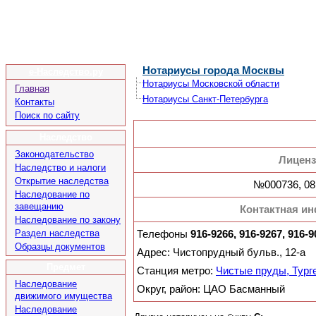
Нотариусы города Москвы
е-Наследство.ру
Нотариусы Московской области
Главная
Нотариусы Санкт-Петербурга
Контакты
Поиск по сайту
Наследство
Законодательство
Лицен
Наследство и налоги
Открытие наследства
№000736, 08
Наследование по
завещанию
Контактная и
Наследование по закону
Раздел наследства
Телефоны
916-9266, 916-9267, 916-9
Образцы документов
Адрес: Чистопрудный бульв., 12-а
Предмет
Станция метро:
Чистые пруды, Тург
Наследование
Округ, район: ЦАО Басманный
движимого имущества
Наследование