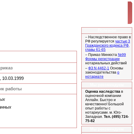
Полезное
– Наследственное право в
РФ регулируется
частью 3
Гражданского кодекса РФ,
главы 61-65
– Приказ Минюста
№99
Формы регистрации
нотариальных действий
риказ
–
ФЗ N 4462-1
Основы
законодательства
о
нотариате
 10.03.1999
Мы рекомендуем
ик работы
Оценка наследства
в
оценочной компании
ных
Аплайн. Быстро и
качественно! Большой
анных
опыт работы с
нотариусами. м. Юго-
Западная.
Тел. (495) 724-
75-82
Мы рекомендуем