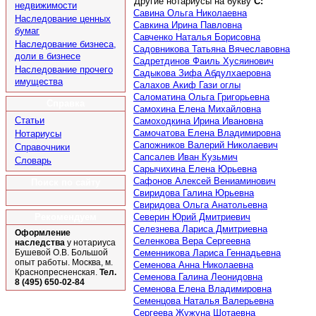
Другие нотариусы на букву
С:
недвижимости
Савина Ольга Николаевна
Наследование ценных
Савкина Ирина Павловна
бумаг
Савченко Наталья Борисовна
Наследование бизнеса,
Садовникова Татьяна Вячеславовна
доли в бизнесе
Садретдинов Фаиль Хусяинович
Наследование прочего
Садыкова Зифа Абдулхаеровна
имущества
Салахов Акиф Гази оглы
Саломатина Ольга Григорьевна
Справка
Самохина Елена Михайловна
Статьи
Самоходкина Ирина Ивановна
Самочатова Елена Владимировна
Нотариусы
Сапожников Валерий Николаевич
Справочники
Сапсалев Иван Кузьмич
Словарь
Сарычихина Елена Юрьевна
Сафонов Алексей Вениаминович
Поиск по сайту
Свиридова Галина Юрьевна
Свиридова Ольга Анатольевна
Рекомендуем
Северин Юрий Дмитриевич
Селезнева Лариса Дмитриевна
Оформление
Селенкова Вера Сергеевна
наследства
у нотариуса
Семенникова Лариса Геннадьевна
Бушевой О.В. Большой
опыт работы. Москва, м.
Семенова Анна Николаевна
Краснопресненская.
Тел.
Семенова Галина Леонидовна
8 (495) 650-02-84
Семенова Елена Владимировна
Семенцова Наталья Валерьевна
Сергеева Жужуна Шотаевна