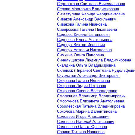
Сержантова Светлана Вячеславовна
Серова Маргарита Владимировна
Сибгатулина Фарида Фердинантовна
Сиваков Александр Васильевич
Сивакова Галина Ивановна
Сиверскова Татьяна Николаевна
Сидоров Кирилл Евгеньевич
Сидорова Елена Анатольевна
Сидорук Виктор Иванович
Сидорук Наталья Николаевна
Симкина Ольга Павловна
Синельщикова Людмила Владимировна
Скалдина Ольга Владимировна
Скленаж (Пиранер) Светлана Рудольфов
Скурлатов Александр Викторович
Смирнова Галина Ильинична
Смирнова Лидия Петровна
Смирнова Оксана Всеволодовна
Смоленцев Владимир Владимирович
Сморгунова Елизавета Анатольевна
Соболевская Татьяна Владимировна
Соколова Марина Валентиновна
Соловьев Игорь Алексеевич
Соловьев Николай Алексеевич
Соловьева Ольга Юрьевна
Сопина Татьяна Ивановна