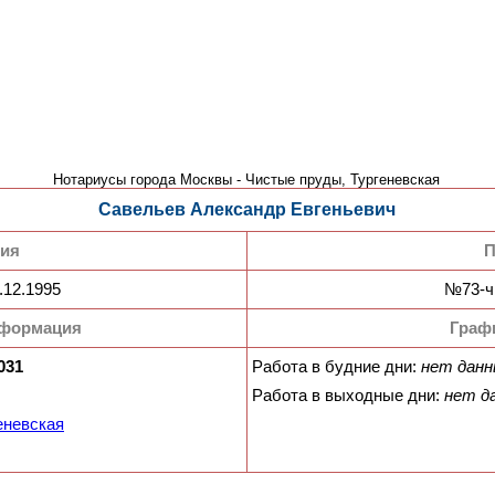
Нотариусы города Москвы - Чистые пруды, Тургеневская
Савельев Александр Евгеньевич
зия
П
.12.1995
№73-ч,
нформация
Граф
031
Работа в будние дни:
нет дан
Работа в выходные дни:
нет д
еневская