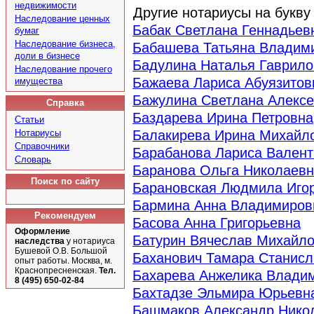
недвижимости
Другие нотариусы на букв
Наследование ценных
Бабак Светлана Геннадьев
бумаг
Наследование бизнеса,
Бабашева Татьяна Владим
доли в бизнесе
Бадулина Наталья Гаврило
Наследование прочего
Бажаева Лариса Абуязитов
имущества
Бажулина Светлана Алекс
Справка
Баздарева Ирина Петровна
Статьи
Нотариусы
Балакирева Ирина Михайл
Справочники
Барабанова Лариса Вален
Словарь
Баранова Ольга Николаев
Поиск по сайту
Барановская Людмила Иго
Бармина Анна Владимиров
Рекомендуем
Басова Анна Григорьевна
Оформление
Батурин Вячеслав Михайл
наследства
у нотариуса
Бушевой О.В. Большой
Баханович Тамара Станис
опыт работы. Москва, м.
Краснопресненская.
Тел.
Бахарева Анжелика Влади
8 (495) 650-02-84
Бахтадзе Эльмира Юрьевн
Башмаков Александр Нико