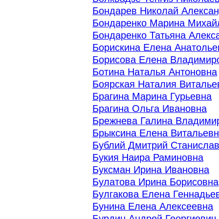
Бондарев Николай Алекса
Бондаренко Марина Михай
Бондаренко Татьяна Алекс
Борискина Елена Анатолье
Борисова Елена Владимир
Ботина Наталья Антоновна
Боярская Наталия Виталье
Брагина Марина Гурьевна
Брагина Ольга Ивановна
Брежнева Галина Владими
Брыксина Елена Витальев
Бублий Дмитрий Станисла
Букия Наира Раминовна
Буксман Ирина Ивановна
Булатова Ирина Борисовна
Булгакова Елена Геннадье
Бунина Елена Алексеевна
Бурдин Андрей Георгиевич