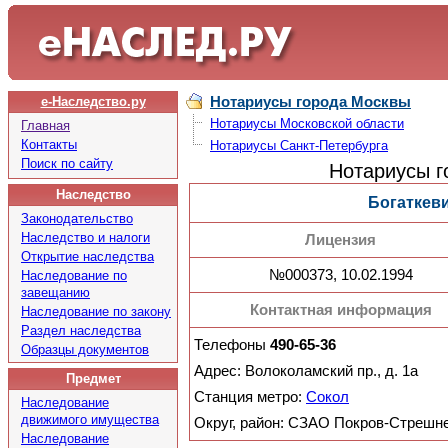
Нотариусы города Москвы
е-Наследство.ру
Нотариусы Московской области
Главная
Контакты
Нотариусы Санкт-Петербурга
Поиск по сайту
Нотариусы г
Наследство
Богаткев
Законодательство
Наследство и налоги
Лицензия
Открытие наследства
№000373, 10.02.1994
Наследование по
завещанию
Контактная информация
Наследование по закону
Раздел наследства
Телефоны
490-65-36
Образцы документов
Адрес: Волоколамский пр., д. 1а
Предмет
Станция метро:
Сокол
Наследование
движимого имущества
Округ, район: СЗАО Покров-Стрешн
Наследование