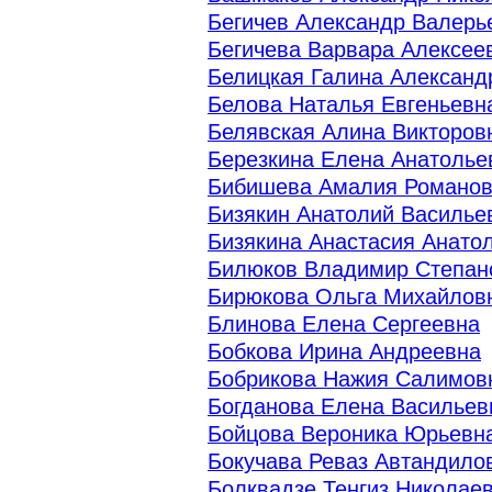
Бегичев Александр Валерь
Бегичева Варвара Алексее
Белицкая Галина Александ
Белова Наталья Евгеньевн
Белявская Алина Викторов
Березкина Елена Анатолье
Бибишева Амалия Романо
Бизякин Анатолий Василье
Бизякина Анастасия Анато
Билюков Владимир Степан
Бирюкова Ольга Михайлов
Блинова Елена Сергеевна
Бобкова Ирина Андреевна
Бобрикова Нажия Салимов
Богданова Елена Васильев
Бойцова Вероника Юрьевн
Бокучава Реваз Автандило
Болквадзе Тенгиз Николае