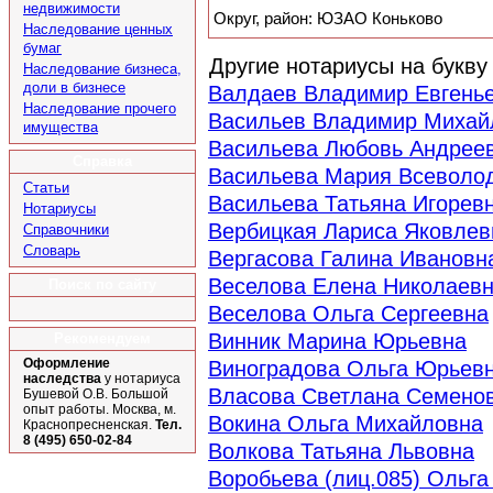
недвижимости
Округ, район: ЮЗАО Коньково
Наследование ценных
бумаг
Другие нотариусы на букв
Наследование бизнеса,
доли в бизнесе
Валдаев Владимир Евгень
Наследование прочего
Васильев Владимир Михай
имущества
Васильева Любовь Андрее
Справка
Васильева Мария Всеволо
Статьи
Васильева Татьяна Игорев
Нотариусы
Вербицкая Лариса Яковлев
Справочники
Словарь
Вергасова Галина Ивановн
Веселова Елена Николаев
Поиск по сайту
Веселова Ольга Сергеевна
Винник Марина Юрьевна
Рекомендуем
Оформление
Виноградова Ольга Юрьев
наследства
у нотариуса
Власова Светлана Семено
Бушевой О.В. Большой
опыт работы. Москва, м.
Вокина Ольга Михайловна
Краснопресненская.
Тел.
8 (495) 650-02-84
Волкова Татьяна Львовна
Воробьева (лиц.085) Ольга