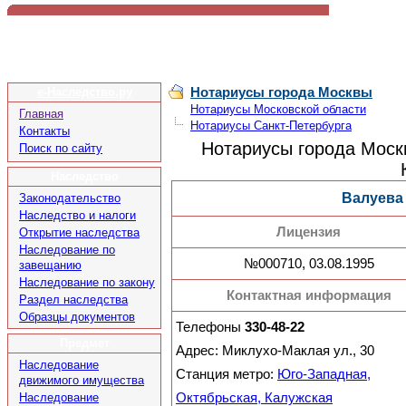
Нотариусы города Москвы
е-Наследство.ру
Нотариусы Московской области
Главная
Нотариусы Санкт-Петербурга
Контакты
Нотариусы города Моск
Поиск по сайту
Наследство
Валуева
Законодательство
Наследство и налоги
Лицензия
Открытие наследства
Наследование по
№000710, 03.08.1995
завещанию
Наследование по закону
Контактная информация
Раздел наследства
Образцы документов
Телефоны
330-48-22
Предмет
Адрес: Миклухо-Маклая ул., 30
Наследование
Станция метро:
Юго-Западная,
движимого имущества
Наследование
Октябрьская, Калужская