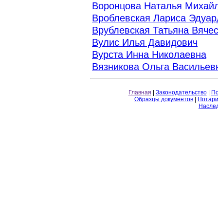
Воронцова Наталья Михай
Вроблевская Лариса Эдуар
Врублевская Татьяна Вяче
Вулис Илья Давидович
Вурста Инна Николаевна
Вязникова Ольга Васильев
Главная
|
Законодательство
|
По
Образцы документов
|
Нотари
Насле