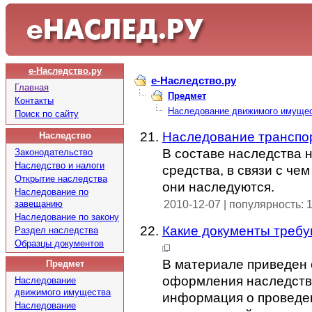
е-Наследство.ру
e-Наследство.ру
Главная
Предмет
Контакты
Наследование движимого имуще
Поиск по сайту
Наследование транспо
Наследство
В составе наследства 
Законодательство
Наследство и налоги
средства, в связи с чем
Открытие наследства
они наследуются.
Наследование по
завещанию
2010-12-07 | популярность: 
Наследование по закону
Какие документы требу
Раздел наследства
Образцы документов
В материале приведен 
Предмет
оформления наследств
Наследование
движимого имущества
информация о проведен
Наследование