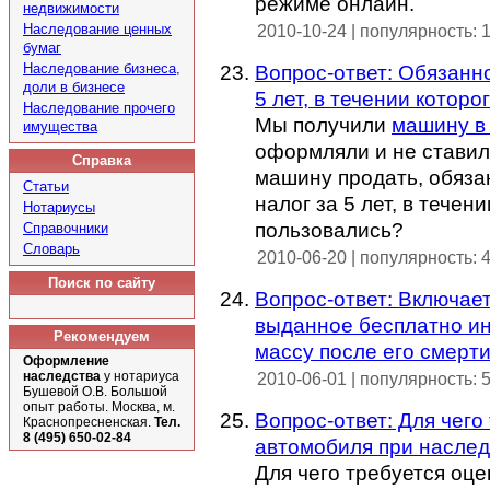
режиме онлайн.
недвижимости
Наследование ценных
2010-10-24 | популярность: 
бумаг
Наследование бизнеса,
Вопрос-ответ: Обязанн
доли в бизнесе
5 лет, в течении котор
Наследование прочего
Мы получили
машину в
имущества
оформляли и не ставил
Справка
машину продать, обяза
Статьи
налог за 5 лет, в тече
Нотариусы
пользовались?
Справочники
Словарь
2010-06-20 | популярность: 
Поиск по сайту
Вопрос-ответ: Включает
выданное бесплатно ин
Рекомендуем
массу после его смерт
Оформление
наследства
у нотариуса
2010-06-01 | популярность: 
Бушевой О.В. Большой
опыт работы. Москва, м.
Вопрос-ответ: Для чего
Краснопресненская.
Тел.
8 (495) 650-02-84
автомобиля при насле
Для чего требуется оц