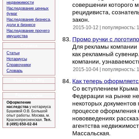
недвижимости
совершении которого м
Наследование ценных
рецидивиста, сознател
бумаг
закон.
Наследование бизнеса,
доли в бизнесе
2015-10-12 | популярность: 
Наследование прочего
имущества
Промо ручки с логотип
Справка
Для рекламы компании 
Статьи
как рекламный сувенир
Нотариусы
компании, узнаваемость
Справочники
2015-10-04 | популярность: 
Словарь
Как теперь оформляетс
Поиск по сайту
Со вступлением Крыма 
Федерации на рынке н
Рекомендуем
некоторых документов 
Оформление
наследства
у нотариуса
процессе оформления н
Бушевой О.В. Большой
опыт работы. Москва, м.
нововведениях рассказ
Краснопресненская.
Тел.
8 (495) 650-02-84
агентства недвижимос
Массальская.