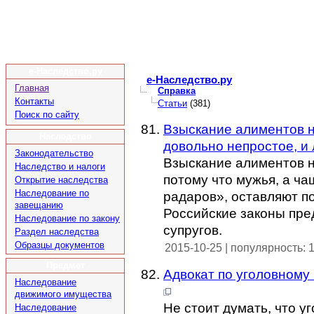
е-Наследство.ру
e-Наследство.ру
Главная
Справка
Контакты
Статьи
(381)
Поиск по сайту
Взыскание алиментов н
Наследство
довольно непростое, и
Законодательство
Взыскание алиментов н
Наследство и налоги
потому что мужья, а ча
Открытие наследства
Наследование по
радаров», оставляют по
завещанию
Российские законы пр
Наследование по закону
супругов.
Раздел наследства
Образцы документов
2015-10-25 | популярность: 
Предмет
Адвокат по уголовному
Наследование
движимого имущества
Не стоит думать, что у
Наследование