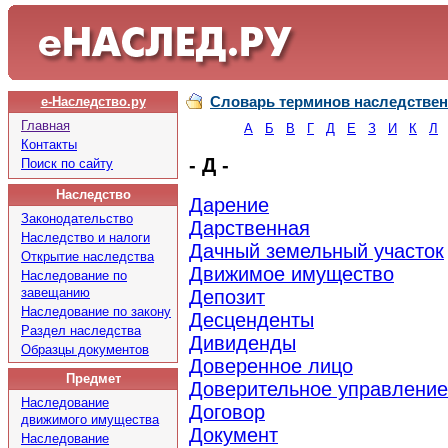
Словарь терминов наследствен
е-Наследство.ру
Главная
А
Б
В
Г
Д
Е
З
И
К
Л
Контакты
- Д -
Поиск по сайту
Наследство
Дарение
Законодательство
Дарственная
Наследство и налоги
Дачный земельный участок
Открытие наследства
Движимое имущество
Наследование по
завещанию
Депозит
Наследование по закону
Десценденты
Раздел наследства
Дивиденды
Образцы документов
Доверенное лицо
Предмет
Доверительное управлени
Наследование
Договор
движимого имущества
Документ
Наследование