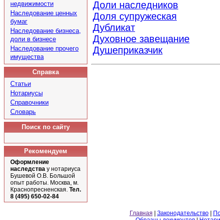
Доли наследников
недвижимости
Наследование ценных
Доля супружеская
бумаг
Дубликат
Наследование бизнеса,
Духовное завещание
доли в бизнесе
Наследование прочего
Душеприказчик
имущества
Справка
Статьи
Нотариусы
Справочники
Словарь
Поиск по сайту
Рекомендуем
Оформление
наследства
у нотариуса
Бушевой О.В. Большой
опыт работы. Москва, м.
Краснопресненская.
Тел.
8 (495) 650-02-84
Главная
|
Законодательство
|
По