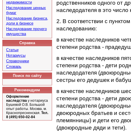
родственников одного от др
недвижимости
Наследование ценных
наследодателя в это число 
бумаг
Наследование бизнеса,
2. В соответствии с пункто
доли в бизнесе
наследованию:
Наследование прочего
имущества
в качестве наследников че
Справка
степени родства - прадеду
Статьи
Нотариусы
в качестве наследников пя
Справочники
степени родства - дети ро
Словарь
наследодателя (двоюродные
Поиск по сайту
сестры его дедушек и бабу
Рекомендуем
в качестве наследников ше
Оформление
степени родства - дети дво
наследства
у нотариуса
наследодателя (двоюродные 
Бушевой О.В. Большой
опыт работы. Москва, м.
двоюродных братьев и сест
Краснопресненская.
Тел.
8 (495) 650-02-84
племянницы) и дети его дв
(двоюродные дяди и тети).