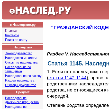
е-Наследство.ру
"ГРАЖДАНСКИЙ КОДЕ
Главная
Контакты
Поиск по сайту
Наследство
Раздел V. Наследственно
Законодательство
Наследство и налоги
Статья 1145. Насле
Открытие наследства
Наследование по
1. Если нет наследников пе
завещанию
Наследование по закону
(
статьи 1142-1144
), право 
Раздел наследства
родственники наследодателя
Образцы документов
родства, не относящиеся 
Предмет
очередей.
Наследование
движимого имущества
Степень родства определяе
Наследование