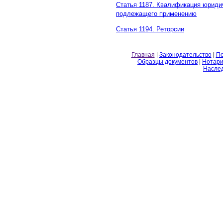
Статья 1187. Квалификация юриди
подлежащего применению
Статья 1194. Реторсии
Главная
|
Законодательство
|
По
Образцы документов
|
Нотари
Насле