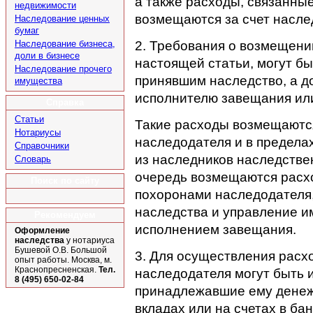
а также расходы, связанны
недвижимости
возмещаются за счет наслед
Наследование ценных
бумаг
2. Требования о возмещении
Наследование бизнеса,
доли в бизнесе
настоящей статьи, могут б
Наследование прочего
принявшим наследство, а до
имущества
исполнителю завещания или
Справка
Статьи
Такие расходы возмещаются
Нотариусы
наследодателя и в предела
Справочники
из наследников наследстве
Словарь
очередь возмещаются расх
Поиск по сайту
похоронами наследодателя,
наследства и управление им
Рекомендуем
исполнением завещания.
Оформление
наследства
у нотариуса
Бушевой О.В. Большой
3. Для осуществления расх
опыт работы. Москва, м.
Краснопресненская.
Тел.
наследодателя могут быть
8 (495) 650-02-84
принадлежавшие ему денежн
вкладах или на счетах в бан