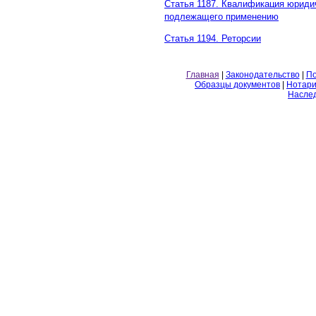
Статья 1187. Квалификация юриди
подлежащего применению
Статья 1194. Реторсии
Главная
|
Законодательство
|
По
Образцы документов
|
Нотари
Насле