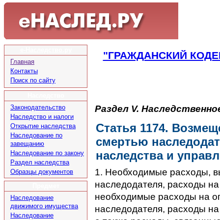
е-Наследство.ру
"ГРАЖДАНСКИЙ КОДЕ
Главная
Контакты
Поиск по сайту
Наследство
Раздел V. Наследственно
Законодательство
Наследство и налоги
Статья 1174. Возме
Открытие наследства
Наследование по
смертью наследодате
завещанию
наследства и управ
Наследование по закону
Раздел наследства
1. Необходимые расходы, 
Образцы документов
наследодателя, расходы на
Предмет
необходимые расходы на оп
Наследование
движимого имущества
наследодателя, расходы на
Наследование